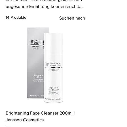
ungesunde Ernährung können auch bei
Jüngeren Festigkeit und Elastizität
14 Produkte
Suchen nach
mindern. Diese spezielle Produktlinie
bietet Schutz und Pflege für
anspruchsvolle Haut, mit einer
Mischung aus Fetten und Feuchtigkeit
zur Unterstützung der Hautfunktionen
wie Feuchtigkeitsregulation und
Schutz. Selbst bei Umwelteinflüssen
wie trockener Luft bleibt die Haut
geschmeidig. Tief eindringende
Wirkstoffe stärken den Schutzmantel
und verleihen der Haut einen
lebendigen, jugendlichen Teint.
Brightening Face Cleanser 200ml |
Janssen Cosmetics