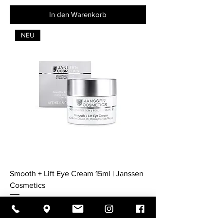
In den Warenkorb
NEU
Smooth + Lift Eye Cream 15ml | Janssen
Cosmetics
Preis
€ 46,00
-50% auf den 3. Artikel für Anspruchsvolle