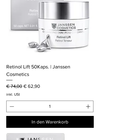
Retinol Lift 50Kaps. | Janssen
Cosmetics
Standardpreis
Sale-Preis
€ 74,00
€ 62,90
inkl. USt
In den Warenkorb