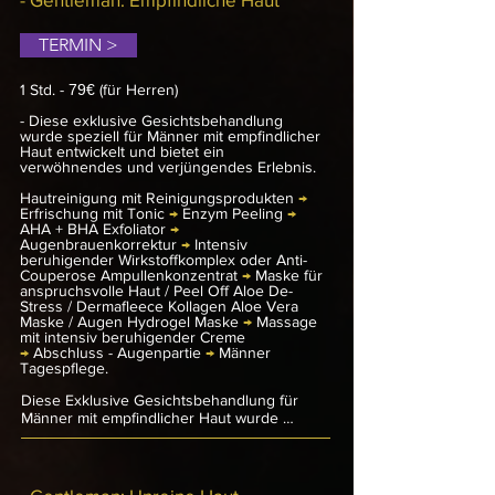
erfrischendem Tonic, gefolgt von einem 
Enzym-Peeling und einem AHA + BHA 
TERMIN >
Exfoliator, die abgestorbene Hautzellen 
entfernen und die Haut aufnahmefähig 
machen.

1 Std. -
79€
(für Herren)
Nach der optionalen Augenbrauenkorrektur 
- Diese exklusive Gesichtsbehandlung
wird der Vitaforce C Haut-Wirkstoffkomplex 
wurde speziell für Männer mit empfindlicher
Haut entwickelt und bietet ein
oder ein Anti-Falten Booster 
verwöhnendes und verjüngendes Erlebnis.
Ampullenkonzentrat aufgetragen, um die 
Haut mit hochwirksamen Inhaltsstoffen zu 
Hautreinigung mit Reinigungsprodukten
→
versorgen. Eine maßgeschneiderte Maske  
Erfrischung mit Tonic
→
Enzym Peeling
→
sorgt für intensive Pflege und Glättung.

AHA + BHA Exfoliator
→
Augenbrauenkorrektur
→
Intensiv
Eine abschließende Massage mit Vitaforce C 
beruhigender Wirkstoffkomplex oder Anti-
Couperose Ampullenkonzentrat
Creme lässt die Haut erstrahlen und fühlt 
→
Maske für
anspruchsvolle Haut / Peel Off Aloe De-
sich gestrafft und belebt an. Zum Abschluss 
Stress / Dermafleece Kollagen Aloe Vera
folgt eine spezielle Pflege für die 
Maske / Augen Hydrogel Maske
→
Massage
Augenpartie sowie eine Männer-
mit intensiv beruhigender Creme
Tagespflege, die Schutz und Feuchtigkeit 
→
Abschluss - Augenpartie
→
Männer
bietet. Das Ergebnis? Eine frische, straffe 
Tagespflege.
und jugendliche Ausstrahlung.
Diese Exklusive Gesichtsbehandlung für 
Männer mit empfindlicher Haut wurde 
speziell entwickelt, um die Haut zu 
beruhigen, zu pflegen und gleichzeitig ihre 
natürliche Ausstrahlung zu revitalisieren. Die 
Behandlung beginnt mit einer sanften 