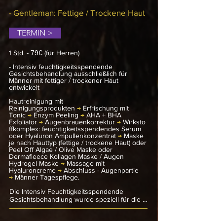
sich manchmal trocken oder schuppig 
anfühlen. Mit zunehmendem Alter verringert 
- Gentleman: Fettige / Trockene Haut
sich die Produktion von Kollagen und Elastin, 
was zu einer dünneren Hautschicht führt. 
TERMIN >
Eine gezielte Pflege, die reich an 
Feuchtigkeit und Nährstoffen ist, kann 
helfen, das Erscheinungsbild reifer Haut zu 
1 Std. -
79€
(für Herren)
verbessern und ihr ein strahlenderes, 
jugendlicheres Aussehen zu verleihen.

- Intensiv feuchtigkeitsspendende
Gesichtsbehandlung ausschließlich für
Männer mit fettiger / trockener Haut
Die Behandlung beinhaltet spezielle 
entwickelt
Peelings zur Verfeinerung der Hautstruktur 
sowie regenerierende Masken, die für eine 
Hautreinigung mit
Straffung der Haut sorgen und einen 
Reinigungsprodukten
→
Erfrischung mit
strahlenden Teint fördern. Das Ergebnis ist 
Tonic
→
Enzym Peeling
→
AHA + BHA
eine revitalisierte, jugendlich aussehende 
Exfoliator
→
Augenbrauenkorrektur
→
Wirksto
Haut, die sich weich und geschmeidig 
ffkomplex: feuchtigkeitsspendendes Serum
oder Hyaluron Ampullenkonzentrat
anfühlt. Gönnen Sie sich diese luxuriöse 
→
Maske
je nach Hauttyp (fettige / trockene Haut) oder
Auszeit und schenken Sie Ihrer reifen Haut 
Peel Off Algae / Olive Maske oder
die besondere Pflege, die sie benötigt!
Dermafleece Kollagen Maske /
Augen
Hydrogel Maske
→
Massage mit
Hyaluroncreme
→
Abschluss - Augenpartie
→
Männer Tagespflege.
Die Intensiv Feuchtigkeitsspendende 
Gesichtsbehandlung wurde speziell für die 
Bedürfnisse von Männern mit fettiger oder 
trockener Haut entwickelt. Die Behandlung 