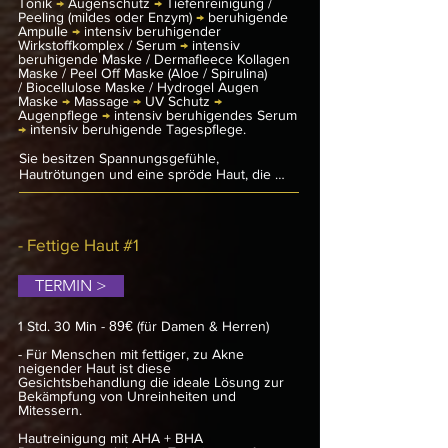
Tonik
Ideal für alle, die ihre trockene Haut 
→
Augenschutz
→
Tiefenreinigung /
Peeling
(mildes oder Enzym)
→
beruhigende
verwöhnen und wieder zum Strahlen 
Ampulle
→
intensiv beruhigender
bringen möchten. Gönnen Sie sich diese 
Wirkstoffkomplex / Serum
→
intensiv
wohltuende Auszeit!
beruhigende Maske / Dermafleece Kollagen
Maske /
Peel Off Maske (Aloe / Spirulina)
/
Biocellulose Maske /
Hydrogel Augen
Maske
→
Massage
→
UV Schutz
→
Augenpflege
→
intensiv beruhigendes Serum
→
intensiv beruhigende Tagespflege.
Sie besitzen Spannungsgefühle, 
Hautrötungen und eine spröde Haut, die 
juckt oder brennt? Wenn die Hautbarriere 
geschädigt ist, reagiert selbst eine gesunde 
Haut auf besondere Reize wie 
Stresssituationen und Umwelteinflüsse – 
- Fettige Haut #1
unabhängig von Lebensalter oder Hauttyp. 
Die richtige Pflege für empfindliche Haut 
TERMIN >
lindert Hautreize und stabilisiert die 
Hautbarriere, dank der innovativen Wirkstoff-
Komplexe aus Pflanzenauszügen, die sich 
1 Std. 30 Min
-
89€
(für Damen & Herren)
optimal ergänzen. Das Ergebnis: eine 
messbar reduzierte Hautempfindlichkeit, 
-
Für Menschen mit fettiger, zu Akne
eine gestärkte Hautbarriere, verringerte 
neigender Haut ist diese
Gesichtsbehandlung die ideale Lösung zur
Hautrötungen und eine deutlich 
Bekämpfung von Unreinheiten und
widerstandsfähigere Haut.

Mitessern.
Die Behandlung umfasst milde Peelings, die 
Hautreinigung mit AHA + BHA
die Haut sanft exfolieren, sowie beruhigende 