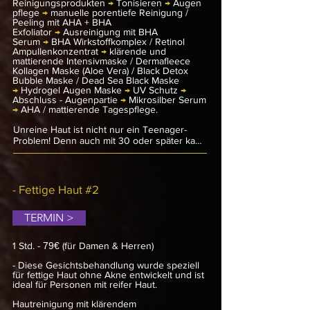
Reinigungsprodukten
→
Tonisieren
→
Augen
Masken, die die Hautbarriere stärken. Das 
pflege
→
manuelle porentiefe Reinigung /
Ergebnis ist ein ausgeglichener, beruhigter 
Peeling mit AHA + BHA
Exfoliator
Teint, der sich frisch und revitalisiert anfühlt. 
→
Ausreinigung mit BHA
Serum
→
BHA Wirkstoffkomplex / Retinol
Ideal für alle, die ihrer empfindlichen Haut 
Ampullenkonzentrat
→
klärende und
die Aufmerksamkeit schenken möchten, die 
mattierende Intensivmaske / Dermafleece
sie verdient.
Kollagen Maske (Aloe Vera) / Black Detox
Bubble Maske / Dead Sea Black Maske
→
Hydrogel Augen Maske
→
UV Schutz
→
Abschluss - Augenpartie
→
Mikrosilber Serum
→
AHA / mattierende Tagespflege.
Unreine Haut ist nicht nur ein Teenager-
Problem! Denn auch mit 30 oder später kann 
die Haut aufgrund einer nicht selten 
schweren Hautstörung zu Pickeln und 
Komedonen neigen. Ein Hautbild, das für 
Betroffene häufig sehr belastend ist. Denn 
- Fettige Haut #2
schließlich zählt eine ebenmäßige, makellose 
Haut zu den Schönheitsidealen unserer Zeit. 
TERMIN >
Doch was tun bei Pusteln, Pickeln und Co.?

Als Ursachen für die Begünstigung unreiner 
1 Std.
-
79€
(für Damen & Herren)
fettiger Haut gelten unter anderem eine 
gesteigerte Talgproduktion und eine 
- Diese Gesichtsbehandlung wurde speziell
übermäßige bakterielle Besiedlung der 
für fettige Haut ohne Akne entwickelt und ist
ideal für Personen mit reifer Haut.
Hautflora. Die Fettige Haut #1 Behandlung 
setzt genau hier, denn das A und O bei 
Hautreinigung
mit klärendem
unreiner, grobporiger Haut ist die richtige 