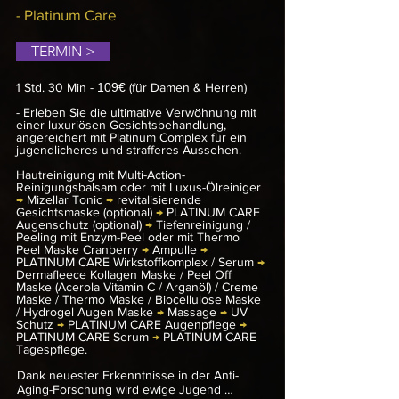
Detox-Behandlung kann zudem 
- Platinum Care
Unreinheiten vorbeugen, große Poren 
verschließen und übermäßige 
TERMIN >
Talgproduktion verhindern. 
Feuchtigkeitsspendende Nährstoffe dringen 
tief in die Hautschichten ein.
1 Std.
30 Min -
109€
(für Damen & Herren)
- Erleben Sie die ultimative Verwöhnung mit
einer luxuriösen Gesichtsbehandlung,
angereichert mit Platinum Complex für ein
jugendlicheres und strafferes Aussehen.
Hautreinigung mit Multi-Action-
Reinigungsbalsam oder mit Luxus-Ölreiniger
→
Mizellar Tonic
→
revitalisierende
Gesichtsmaske (optional)
→
PLATINUM CARE
Augenschutz (optional)
→
Tiefenreinigung /
Peeling mit Enzym-Peel oder mit Thermo
Peel Maske Cranberry
→
Ampulle
→
PLATINUM CARE Wirkstoffkomplex / Serum
→
Dermafleece Kollagen Maske / Peel Off
Maske (Acerola Vitamin C / Arganöl) / Creme
Maske / Thermo Maske / Biocellulose Maske
/ Hydrogel Augen Maske
→
Massage
→
UV
Schutz
→
PLATINUM CARE Augenpflege
→
PLATINUM CARE Serum
→
PLATINUM CARE
Tagespflege.
Dank neuester Erkenntnisse in der Anti-
Aging-Forschung wird ewige Jugend 