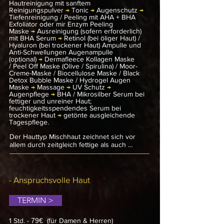
Hautreinigung
mit sanftem
Reinigungspulver
→
Tonic
→
Augenschutz
→
Tiefenreinigung / Peeling mit AHA + BHA
Exfoliator oder mir Enzym Peeling
Maske
→
Ausreinigung (sofern erforderlich)
mit BHA Serum
→
Retinol (bei öliger Haut) /
Hyaluron (bei trockener Haut) Ampulle und
Anti-Schwellungen Augenampulle
(optional)
→
Dermafleece Kollagen Maske
/
Peel Off Maske (Olive / Spirulina) / Moor-
Creme-Maske / Biocellulose Maske /
Black
Detox Bubble Maske /
Hydrogel Augen
Maske
→
Massage
→
UV Schutz
→
Augenpflege
→
BHA / Mikrosilber Serum bei
fettiger und unreiner Haut;
feuchtigkeitsspendendes
Serum bei
trockener Haut
→
getönte ausgleichende
Tagespflege.
Der Hauttyp Mischhaut zeichnet sich vor 
allem durch zeitgleich fettige als auch 
trockene Körperbereiche aus. Die 
sogenannte T-Zone – bestehend aus Stirn, 
Nase und Kinn – zeigt sich dabei meist ölig 
glänzend, wohingegen Wangen und Hals zu 
- Anspruchsvolle Haut
trocken sind. In den fettigen Regionen sind 
die Poren dann vergrößert, die 
TERMIN >
Talgproduktion erhöht und die Haut weist 
Unreinheiten auf. An den trockenen Stellen 
entstehen Spannungsgefühle, Rötungen und 
1 Std.
-
79€
(für Damen & Herren)