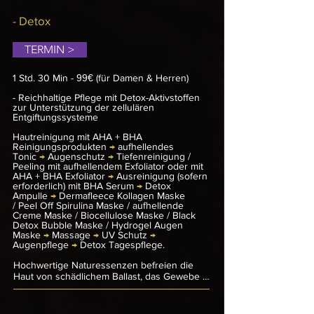
Testosteron ist etwa dafür verantwortlich, 
dass Männer eine 20 Prozent dickere Haut 
- Detox
als Frauen haben. Gleichzeitig hat 
Männerhaut eine höhere Durchlässigkeit in 
TERMIN >
der Schutzbarriere, was sie verletzlicher 
macht. Strapaziert wird die in der Regel gut 
durchblutete Männerhaut vor allem durch die 
1 Std.
30 Min -
99€
(für Damen & Herren)
ultravioletten Strahlen der Sonne und die 
tägliche Rasur des Barthaars.

- Reichhaltige Pflege mit Detox-Aktivstoffen
zur Unterstützung der zellulären
Entgiftungssysteme
Durch eine Vielzahl an Talgdrüsen 
produziert Männerhaut in der Regel täglich 
Hautreinigung mit AHA + BHA
etwa doppelt so viel Talg wie Frauenhaut, die 
Reinigungsprodukten
→
aufhellendes
sehr viel weniger Talgdrüsen aufweist. Das 
Tonic
→
Augenschutz
→
Tiefenreinigung /
lässt das Hautbild oft grobporig und fettiger 
Peeling mit aufhellendem Exfoliator oder mit
wirken und ist auch der Grund, warum 
AHA + BHA Exfoliator
→
Ausreinigung (sofern
Männer häufiger mit Unreinheiten zu 
erforderlich) mit BHA Serum
→
Detox
Ampulle
kämpfen haben.

→
Dermafleece Kollagen Maske
/
Peel Off Spirulina Maske /
aufhellende
Creme Maske /
Biocellulose Maske /
Black
Diese Gesichtsbehandlung ist für jede Haut 
Detox Bubble Maske /
Hydrogel Augen
geeignet. Entfernt werden Hautunreinheiten 
Maske
→
Massage
→
UV Schutz
→
wie z.B. Mitesser, Pickel und Milien. 
Augenpflege
→
Detox Tagespflege.
Verwendet werden Spezialprodukte, die 
ausschließlich auf die Bedürfnisse der 
Hochwertige Naturessenzen befreien die 
Männerhaut abgestimmt sind.
Haut von schädlichem Ballast, das Gewebe 
wird bis in die Tiefe gepflegt und mit 
wichtigen Vitaminen versorgt. Die stark 
reinigende Wirkung einer kosmetischen 