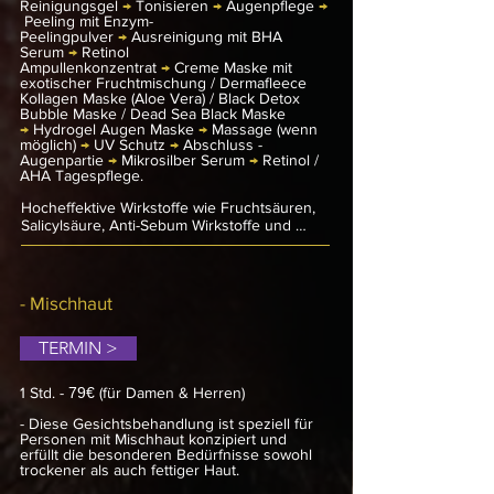
Reinigungsgel
→
Tonisieren
→
Augenpflege
→
Pflege! Hierbei ist es entscheidend, die 
Peeling mit Enzym-
fettige, zu Unreinheiten neigende Haut 
Peelingpulver
→
Ausreinigung mit BHA
zurück in ihren Normalzustand zu führen 
Serum
→
Retinol
und Hautunreinheiten lokal zu bekämpfen. 
Ampullenkonzentrat
→
Creme Maske mit
exotischer Fruchtmischung / Dermafleece
Diese Behandlung basiert auf klärenden und 
Kollagen Maske (Aloe Vera) / Black Detox
beruhigenden Wirkstoff-Kombinationen, die 
Bubble Maske / Dead Sea Black Maske
eine sofort sichtbare, spürbare und 
→
Hydrogel Augen Maske
→
Massage (wenn
nachhaltige Verbesserung des Hautbildes 
möglich)
→
UV Schutz
→
Abschluss -
erzielen.
Augenpartie
→
Mikrosilber Serum
→
Retinol /
AHA Tagespflege.
Hocheffektive Wirkstoffe wie Fruchtsäuren, 
Salicylsäure, Anti-Sebum Wirkstoffe und 
Mikrosilber sorgen für eine schnelle und 
sichtbare Verbesserung des Hautbildes, 
regulieren die Talgproduktion und lösen 
überschüssiges Hautfett, Hornlamellen und 
- Mischhaut
Schmutzpartikel auf gründliche Weise. Die 
Haut wird optimal auf die nachfolgenden 
TERMIN >
Pflegeprodukte vorbereitet und 
Entzündungen, Pickeln und Mitessern wird 
vorgebeugt. Die Behandlung hinterlässt ein 
1 Std.
-
79€
(für Damen & Herren)
wunderbar sauberes und frisches 
Hautgefühl und schenkt eine klare, reine 
- Diese Gesichtsbehandlung ist speziell für
Haut!
Personen mit Mischhaut konzipiert und
erfüllt die besonderen Bedürfnisse sowohl
trockener als auch fettiger Haut.