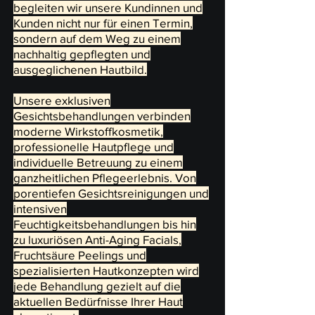
begleiten wir unsere Kundinnen und
Kunden nicht nur für einen Termin,
sondern auf dem Weg zu einem
nachhaltig gepflegten und
ausgeglichenen Hautbild.
​Unsere exklusiven
Gesichtsbehandlungen verbinden
moderne Wirkstoffkosmetik,
professionelle Hautpflege und
individuelle Betreuung zu einem
ganzheitlichen Pflegeerlebnis. Von
porentiefen Gesichtsreinigungen und
intensiven
Feuchtigkeitsbehandlungen bis hin
zu luxuriösen Anti-Aging Facials,
Fruchtsäure Peelings und
spezialisierten Hautkonzepten wird
jede Behandlung gezielt auf die
aktuellen Bedürfnisse Ihrer Haut