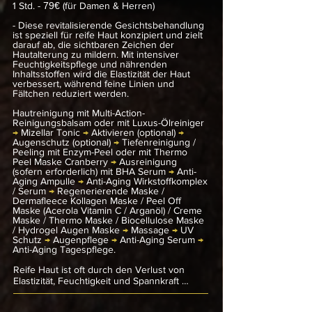
1 Std.
-
79€
(für Damen & Herren)
anspruchsvolle Haut jetzt noch intensiver. 
Jedes Pflegeprodukt zeichnet sich durch 
- Diese revitalisierende Gesichtsbehandlung
einen ausgewogenen Fett- und 
ist speziell für reife Haut konzipiert und zielt
darauf ab, die sichtbaren Zeichen der
Feuchtigkeitsanteil aus und unterstützt so 
Hautalterung zu mildern. Mit intensiver
die natürliche Hautfunktion. Selbst bei 
Feuchtigkeitspflege und nährenden
äußeren Belastungen wie trockener Luft, 
Inhaltsstoffen wird die Elastizität der Haut
Wärme oder Kälte bleibt die anspruchsvolle 
verbessert, während feine Linien und
Haut geschmeidig und widerstandsfähig. 
Fältchen reduziert werden.
Aktive Wirkstoffe ziehen tief in die Haut ein, 
füllen ihre Feuchtigkeitsdepots auf und 
Hautreinigung mit Multi-Action-
Reinigungsbalsam oder mit Luxus-Ölreiniger
stabilisieren ihre Schutzfunktion. Das 
→
Mizellar Tonic
→
Aktivieren (optional)
→
Ergebnis ist eine deutlich vitalere, 
Augenschutz (optional)
→
Tiefenreinigung /
jugendlich-frische und rosige Haut!
Peeling mit Enzym-Peel oder mit Thermo
Peel Maske Cranberry
→
Ausreinigung
(sofern erforderlich) mit BHA Serum
→
Anti-
Aging Ampulle
→
Anti-Aging Wirkstoffkomplex
/ Serum
→
Regenerierende Maske /
Dermafleece Kollagen Maske / Peel Off
Maske (Acerola Vitamin C / Arganöl) / Creme
Maske / Thermo Maske / Biocellulose Maske
/ Hydrogel Augen Maske
→
Massage
→
UV
Schutz
→
Augenpflege
→
Anti-Aging Serum
→
Anti-Aging Tagespflege.
Reife Haut ist oft durch den Verlust von 
Elastizität, Feuchtigkeit und Spannkraft 
gekennzeichnet. Sie kann feine Linien, 
Fältchen und Altersflecken aufweisen und 