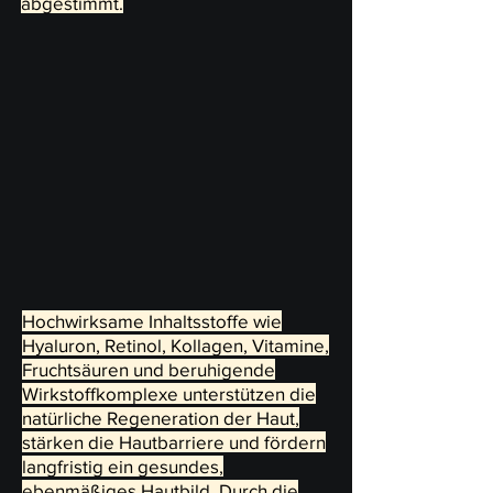
abgestimmt.
Hochwirksame Inhaltsstoffe wie
Hyaluron, Retinol, Kollagen, Vitamine,
Fruchtsäuren und beruhigende
Wirkstoffkomplexe unterstützen die
natürliche Regeneration der Haut,
stärken die Hautbarriere und fördern
langfristig ein gesundes,
ebenmäßiges Hautbild. Durch die