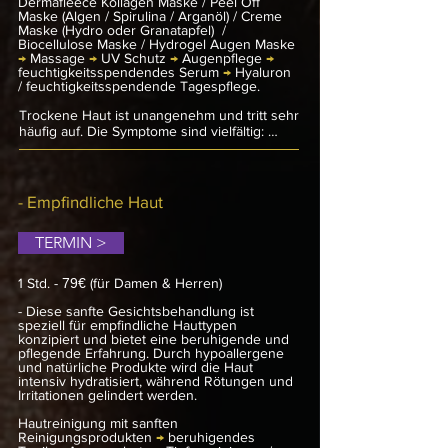
Dermafleece Kollagen Maske / Peel Off
Ergebnis? Ein gereinigter, revitalisierter 
Maske (Algen / Spirulina / Arganöl) / Creme
Rücken, der sich glatt und erfrischt anfühlt.
Maske (Hydro oder Granatapfel) /
Biocellulose Maske / Hydrogel Augen Maske
→
Massage
→
UV Schutz
→
Augenpflege
→
feuchtigkeitsspendendes Serum
→
Hyaluron
/ feuchtigkeitsspendende Tagespflege.
Trockene Haut ist unangenehm und tritt sehr 
häufig auf. Die Symptome sind vielfältig: 
Spannungsgefühle, frühzeitige 
Faltenbildung, schuppige, raue Hautpartien 
und ein fahler, glanzloser Teint sind typisch 
für dieses Hautbild. Die Ursache für 
- Empfindliche Haut
trockene Haut ist in den meisten Fällen ein 
Mangel an Feuchtigkeit und/oder Fett. Das 
TERMIN >
Hydro-Lipid-Gleichgewicht der Haut ist 
empfindlich gestört und ihre natürliche 
Barrierefunktion gegen äußere 
1 Std.
-
79€
(für Damen & Herren)
Umwelteinflüsse eingeschränkt. Von einem 
natürlich gesunden Glow kann dieser 
-
Diese sanfte Gesichtsbehandlung ist
Hauttyp nur träumen.

speziell für empfindliche Hauttypen
konzipiert und bietet eine beruhigende und
pflegende Erfahrung. Durch hypoallergene
Die Behandlung beinhaltet sanfte Peelings, 
und natürliche Produkte wird die Haut
die abgestorbene Hautzellen entfernen, 
intensiv hydratisiert, während Rötungen und
sowie beruhigende Masken, die Rötungen 
Irritationen gelindert werden.
mindern und die Hautbarriere stärken. Das 
Ergebnis ist eine geschmeidige, strahlende 
Hautreinigung mit sanften
Haut, die sich frisch und revitalisiert anfühlt. 
Reinigungsprodukten
→
beruhigendes