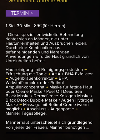
- Gentleman: Unreine Haut
Hautreinigung und einem erfrischenden 
Tonic, gefolgt von einem milden Enzym-
TERMIN >
Peeling und einem AHA + BHA Exfoliator, die 
sanft abgestorbene Hautzellen entfernen, 
ohne die Haut zu reizen.

1 Std. 30 Min -
89€
(für Herren)
Nach der Augenbrauenkorrektur wird ein 
- Diese speziell entwickelte Behandlung
intensiv beruhigender Wirkstoffkomplex oder 
richtet sich an Männer, die unter
Hautunreinheiten und Ausbrüchen leiden.
ein Anti-Couperose Ampullenkonzentrat 
Durch eine Kombination aus
aufgetragen, um Rötungen zu mindern und 
tiefenreinigenden und klärenden
die Haut zu beruhigen. Eine speziell auf 
Anwendungen wird die Haut gründlich von
empfindliche Haut abgestimmte Maske sorgt 
Unreinheiten befreit.
für eine sofortige Beruhigung und 
Regeneration.

Hautreinigung mit Reinigungsprodukten
→
Erfrischung mit Tonic
→
AHA + BHA Exfoliator
→
Die Behandlung wird mit einer wohltuenden 
Augenbrauenkorrektur
→
BHA
Wirkstoffkomplex oder Retinol
Massage und einer intensiv beruhigenden 
Ampullenkonzentrat
→
Maske für fettige Haut
Creme abgerundet, um Rötungen zu lindern 
oder Creme Maske / Peel Off Dead Sea
und die Haut zu entspannen. Zum Abschluss 
Black Maske / Dermafleece Kollagen Maske /
folgt eine spezielle Pflege für die 
Black Detox Bubble Maske / Augen Hydrogel
Augenpartie und eine Männer-Tagespflege, 
Maske
→
Massage mit Retinol Creme (wenn
die den Tag über Schutz und Feuchtigkeit 
möglich)
→
Abschluss - Augenpartie
→
Männer Tagespflege.
spendet. Das Resultat: Eine erfrischte, 
beruhigte und revitalisierte Haut, die sich 
Männerhaut unterscheidet sich grundlegend 
angenehm weich anfühlt und eine gesunde 
von jener der Frauen. Männer benötigen 
Ausstrahlung hat.
daher eine Pflege, die ihren eigenen 
Bedürfnissen entspricht.​ Das Sexualhormon 