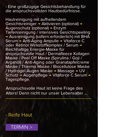
gegebenenfalls sogar juckende 
Hautschüppchen.
- Eine großzügige Gesichtsbehandlung für
die anspruchsvollsten Hautbedürfnisse.
Hautreinigung
mit aufhellendem
Gesichtsreiniger
→
Aktivieren (optional)
→
Augenschutz (optional)
→
Enzym
Tiefenreinigung / intensives Gesichtspeeling
→
Ausreinigung (sofern erforderlich) mit BHA
Serum
→
Anti-Aging Ampulle
→
Vitaforce C
oder Retinol Wirkstoffkomplex / Serum
→
Reichhaltige Energie-Maske für
anspruchsvolle Haut /
Dermafleece Kollagen
Maske /
Peel Off Maske (Spirulina / Goji /
Arganöl) /
Anti-Aging oder Granatapfelcreme
Maske /
Thermo Maske / Biocellulose Maske
/
Hydrogel Augen Maske
→
Massage
→
UV
Schutz
→
Augenpflege
→
Vitaforce C Serum
→
Tagespflege
.
Anspruchsvolle Haut ist keine Frage des 
Alters! Denn nicht nur unser Lebensalter 
bestimmt den Alterungsprozess unserer 
Haut. Auch Umweltfaktoren wie UV-
Strahlung, Stress oder eine ungesunde 
Ernährung können schon in jungen Jahren 
- Reife Haut
zu mangelnder Hautstabilität, Elastizitäts- und 
Spannkraftverlust führen. Die Haut wirkt 
TERMIN >
blass, müde und neigt zu Trockenheit.

Diese Behandlung schützt und pflegt 