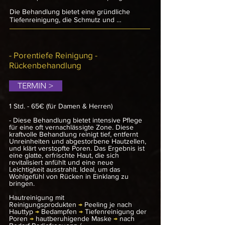
Die Behandlung bietet eine gründliche 
Tiefenreinigung, die Schmutz und 
Schadstoffe aus den Poren entfernt. Durch 
die Exfoliation werden abgestorbene 
Hautzellen abgetragen, was zu einer 
glatteren und strahlenderen Haut führt. 
- Porentiefe Reinigung -
Zudem wird die Haut genährt und 
Rückenbehandlung
hydratisiert, wodurch der Feuchtigkeitsgehalt 
ausgeglichen wird. Die Verbesserung der 
Hautstruktur und des Teints sorgt für einen 
TERMIN >
jugendlichen Glanz. Ideal für alle Hauttypen, 
hinterlässt diese Gesichtsbehandlung Ihre 
1 Std. - 65€ (für Damen & Herren)
Haut erfrischt, ausgewogen und revitalisiert. 
Gönnen Sie sich noch heute einen 
- Diese Behandlung bietet intensive Pflege
strahlenden Teint! 

für eine oft vernachlässigte Zone. Diese
kraftvolle Behandlung reinigt tief, entfernt
Hinweis: Es ist wichtig zu beachten, dass 
Unreinheiten und abgestorbene Hautzellen,
und klärt verstopfte Poren. Das Ergebnis ist
tiefe entzündete Hautunreinheiten wie 
eine glatte, erfrischte Haut, die sich
Knötchen und Zysten niemals entfernt 
revitalisiert anfühlt und eine neue
werden sollten, auch nicht von einer 
Leichtigkeit ausstrahlt. Ideal, um das
Kosmetikerin. Wenn Ihre Haut entzündet ist, 
Wohlgefühl von Rücken in Einklang zu
werden wir Extraktionen auf ein Minimum 
bringen.
beschränken oder ganz vermeiden. Sollten 
Sie an mittelschwerer bis schwerer Akne 
Hautreinigung mit
Reinigungsprodukten
leiden, empfehlen wir Ihnen die Meso Aktive 
→
Peeling je nach
Hauttyp
→
Bedampfen
→
Tiefenreinigung der
Akne Behandlung. Diese 
Poren
→
hautberuhigende Maske
→
nach
Gesichtsbehandlung ist hervorragend 