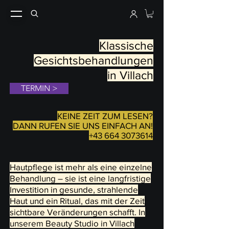
Klassische
Gesichtsbehandlungen
in Villach
TERMIN >
KEINE ZEIT ZUM LESEN?
DANN RUFEN SIE UNS EINFACH AN!
+43 664 3073614
Hautpflege ist mehr als eine einzelne
Behandlung – sie ist eine langfristige
Investition in gesunde, strahlende
Haut und ein Ritual, das mit der Zeit
sichtbare Veränderungen schafft. In
unserem Beauty Studio in Villach