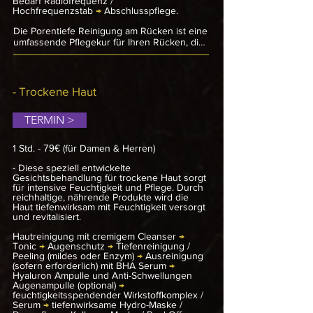
Bedarf Radiofrequenz /
geeignet, um entzündete Akne zu 
Hochfrequenzstab
→
Abschlusspflege.
bekämpfen.
Die Porentiefe Reinigung am Rücken ist eine 
umfassende Pflegekur für Ihren Rücken, die 
alle Schritte für eine optimale 
Hautgesundheit vereint. Zunächst erfolgt 
eine gründliche Hautreinigung mit speziell 
abgestimmten Reinigungsprodukten. Ein 
- Trockene Haut
Peeling, individuell an den Hauttyp 
angepasst, entfernt abgestorbene 
TERMIN >
Hautzellen und bereitet die Haut perfekt für 
die weitere Behandlung vor. Anschließend 
wird der Rücken mit warmem Dampf 
1 Std. -
79€
(für Damen & Herren)
behandelt, um die Poren zu öffnen und die 
Haut auf die Tiefenreinigung vorzubereiten.

-
Diese speziell entwickelte
Gesichtsbehandlung für trockene Haut sorgt
für intensive Feuchtigkeit und Pflege. Durch
Die porentiefe Reinigung entfernt 
reichhaltige, nährende Produkte wird die
Unreinheiten, überschüssigen Talg und 
Haut tiefenwirksam mit Feuchtigkeit versorgt
Verstopfungen, sodass Ihre Haut wieder frei 
und revitalisiert.
atmen kann. Eine hautberuhigende Maske 
folgt, um Rötungen zu lindern und der Haut 
Hautreinigung mit cremigem Cleanser
→
Feuchtigkeit zu spenden. Je nach Bedarf 
Tonic
→
Augenschutz
→
Tiefenreinigung /
kann die Behandlung durch den Einsatz von 
Peeling (mildes oder Enzym)
→
Ausreinigung
(sofern erforderlich) mit BHA Serum
Radiofrequenz oder einem 
→
Hyaluron Ampulle und Anti-Schwellungen
Hochfrequenzstab ergänzt werden, um die 
Augenampulle (optional)
→
Haut zu straffen und die Regeneration zu 
feuchtigkeitsspendender Wirkstoffkomplex /
fördern. Den Abschluss bildet eine spezielle 
Serum
→
tiefenwirksame Hydro-Maske /
Pflege, die Ihre Haut nährt und schützt. Das 