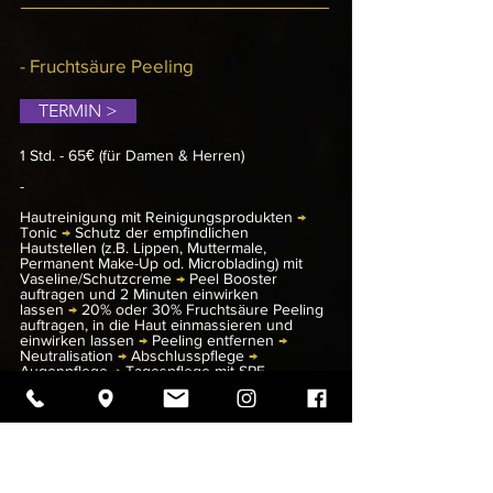
sozusagen zum Greifen nah, denn Platinum 
Care ist eine einzigartige Verjüngungskur für 
die Haut. Bereits bei der ersten Behandlung 
wird Luxuspflege auf höchstem Niveau 
- Fruchtsäure Peeling
erlebbar: Die Haut verspürt die einzigartige 
Wirkung des innovativen Platinum-MP-
TERMIN >
Complexes – basierend auf dem seltenen 
und sehr wertvollen Rohstoff Platin und 
hochwertigsten Wirkstoffen aus Natur, 
1 Std. - 65
€
(für Damen & Herren)
Biotechnologie und Synthese, die für eine 
maximale Hautregeneration sorgen.

-
Hautreinigung mit Reinigungsprodukten
Platinum Care überzeugt mit einer doppelten 
→
Tonic
→
Schutz der empfindlichen
Anti-Aging-Wirkung: Die Hautoberfläche wird 
Hautstellen (z.B. Lippen, Muttermale,
sofort sichtbar geglättet und gleichzeitig wird 
Permanent Make-Up od. Microblading) mit
eine langfristige Tiefenwirkung im 
Vaseline/Schutzcreme
→
Peel Booster
Hautgewebe erzielt. Die luxuriöse Textur 
auftragen und 2 Minuten einwirken
und der elegante Duft verwöhnen zudem 
lassen
→
20% oder 30% Fruchtsäure Peeling
Haut und Sinne.
auftragen, in die Haut einmassieren und
einwirken lassen
→
Peeling entfernen
→
Neutralisation
→
Abschlusspflege
→
Augenpflege
→
Tagespflege mit SPF.
Zusätzliche Option: Vlies-Maske je nach
Hauttyp mit Ultraschall- / LED-Lampe.
​Entdecken Sie unsere
Gesichtsbehandlungen mit chemischen
Peelings
.