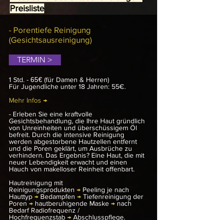
Preisliste
- Porentiefe Reinigung
(Gesichtsausreinigung)
TERMIN >
1 Std. -
65€
(für Damen & Herren)
Für Jugendliche unter 18 Jahren: 55€.
Mehr Infos →
- Erleben Sie eine kraftvolle
Gesichtsbehandlung, die Ihre Haut gründlich
von Unreinheiten und überschüssigem Öl
befreit. Durch die intensive Reinigung
werden abgestorbene Hautzellen entfernt
und die Poren geklärt, um Ausbrüche zu
verhindern. Das Ergebnis? Eine Haut, die mit
neuer Lebendigkeit erwacht und einen
Hauch von makelloser Reinheit offenbart.
Hautreinigung mit
Reinigungsprodukten
→
Peeling je nach
Hauttyp
→
Bedampfen
→
Tiefenreinigung der
Poren
→
hautberuhigende Maske
→
nach
Bedarf Radiofrequenz /
Hochfrequenzstab
→
Abschlusspflege.