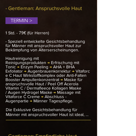
beginnt mit einer gründlichen Hautreinigung, 
gefolgt von einem erfrischenden Tonic. Ein 
- Gentleman: Anspruchsvolle Haut
Enzym-Peeling und AHA + BHA Exfoliator 
bereiten die Haut optimal vor, um Poren zu 
TERMIN >
klären und abgestorbene Zellen zu 
entfernen.

1 Std. -
79€
(für Herren)
Die Augenbrauen werden nach Bedarf 
korrigiert, bevor ein 
- Speziell entwickelte Gesichtsbehandlung
feuchtigkeitsspendendes Serum oder 
für Männer mit anspruchsvoller Haut zur
Bekämpfung von Alterserscheinungen.
Hyaluron-Ampullenkonzentrat aufgetragen 
wird, um die Haut intensiv zu pflegen. Eine 
Hautreinigung mit
auf den Hauttyp abgestimmte Maske 
Reinigungsprodukten
→
Erfrischung mit
verwöhnt und revitalisiert die Haut.

Tonic
→
Enzym Peeling
→
AHA + BHA
Exfoliator
→
Augenbrauenkorrektur
→
Vitaforc
Die Behandlung endet mit einer 
e C Haut Wirkstoffkomplex oder Anti-Falten
wohltuenden Massage mit Hyaluroncreme 
Booster Ampullenkonzentrat
→
Maske für
anspruchsvolle Haut / Peel Off Acerola
und einer abschließenden Pflege für die 
Vitamin C / Dermafleece Kollagen Maske
Augenpartie. Der krönende Abschluss ist 
/
Augen Hydrogel Maske
→
Massage mit
eine speziell formulierte Männer-
Vitaforce C Creme
→
Abschluss -
Tagespflege, die die Haut optimal schützt 
Augenpartie
→
Männer Tagespflege.
und versorgt. Das Resultat: Frische, 
gepflegte und revitalisierte Haut, die sich 
Die Exklusive Gesichtsbehandlung für 
gesund anfühlt und strahlt.
Männer mit anspruchsvoller Haut ist ideal, 
um Alterserscheinungen gezielt zu 
bekämpfen und der Haut neue Vitalität zu 
verleihen. Die Behandlung beginnt mit einer 
gründlichen Hautreinigung und 
- Gentleman: Empfindliche Haut