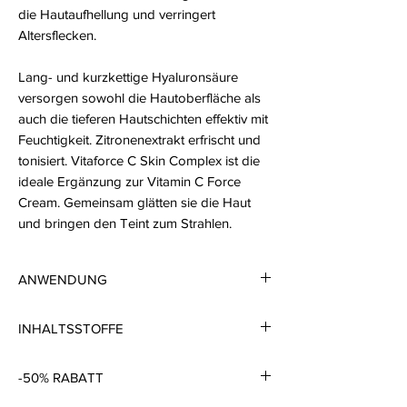
die Hautaufhellung und verringert
Altersflecken.
Lang- und kurzkettige Hyaluronsäure
versorgen sowohl die Hautoberfläche als
auch die tieferen Hautschichten effektiv mit
Feuchtigkeit. Zitronenextrakt erfrischt und
tonisiert. Vitaforce C Skin Complex ist die
ideale Ergänzung zur Vitamin C Force
Cream. Gemeinsam glätten sie die Haut
und bringen den Teint zum Strahlen.
ANWENDUNG
Kurmäßig morgens und/oder abends
INHALTSSTOFFE
anwenden. Dazu 2–3 Pumphübe aus der
Spenderflasche entnehmen und über das
Vitamin C-Phosphat:
stimuliert die Synthese
gereinigte Gesicht verteilen. Zieht
-50% RABATT
kollagener Fasern, verbessert die
rückstandslos in die Haut ein.
Hautglätte, schützt vor freien Radikalen,