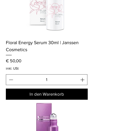
Floral Energy Serum 30ml | Janssen
Cosmetics
Preis
€ 50,00
inkl. USt
In den Warenkorb