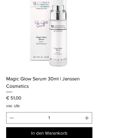
Magic Glow Serum 30ml | Janssen
Cosmetics
Preis
€ 51,00
inkl. USt
In den Warenkorb