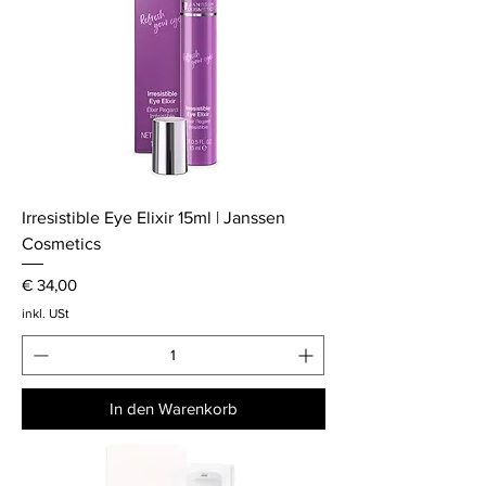
Irresistible Eye Elixir 15ml | Janssen
Cosmetics
Preis
€ 34,00
inkl. USt
In den Warenkorb