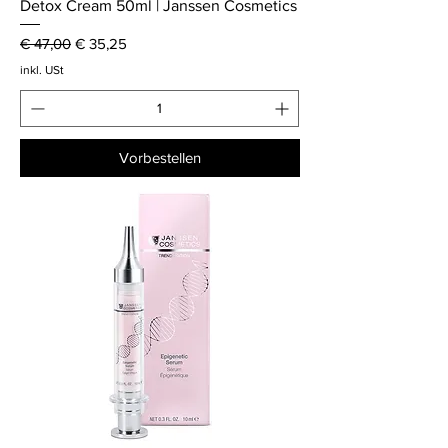
Detox Cream 50ml | Janssen Cosmetics
Standardpreis
Sale-Preis
€ 47,00
€ 35,25
inkl. USt
Vorbestellen