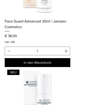
Face Guard Advanced 30ml | Janssen
Cosmetics
Preis
€ 38,00
inkl. USt
In den Warenkorb
NEU