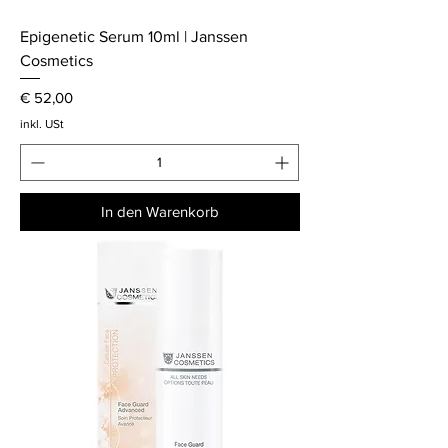
Epigenetic Serum 10ml | Janssen
Cosmetics
Preis
€ 52,00
inkl. USt
In den Warenkorb