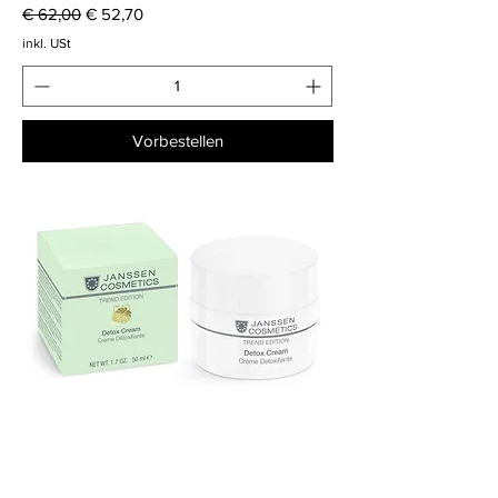
Standardpreis
Sale-Preis
€ 62,00
€ 52,70
inkl. USt
Vorbestellen