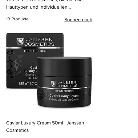
Hauttypen und individuellen
Bedürfnisse abgestimmt ist. Diese
13 Produkte
Suchen nach
Produktlinie bietet sorgfältig
ausgewählte Highlights, die sich ideal
in die tägliche Pflege integrieren
lassen. Für jeden Hauttyp geeignet,
bieten die Produkte maßgeschneiderte
Lösungen und exklusive
Spezialprodukte für anspruchsvolle und
problematische Hautzustände – perfekt
abgestimmt auf die Ansprüche der
modernen Hautpflege.
Caviar Luxury Cream 50ml | Janssen
Cosmetics