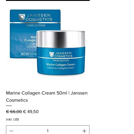
Marine Collagen Cream 50ml | Janssen
Cosmetics
Standardpreis
Sale-Preis
€ 66,00
€ 49,50
inkl. USt