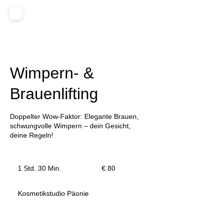
Wimpern- &
Brauenlifting
Doppelter Wow-Faktor: Elegante Brauen,
schwungvolle Wimpern – dein Gesicht,
deine Regeln!
80
Euro
1 Std. 30 Min.
1
€ 80
S
t
Kosmetikstudio Päonie
d
3
0