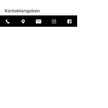
Kontaktangaben
Kosmetikstudio Päonie
Dollhopfgasse 9/3, Villach, Österreich
Kosmetikbehandlungen
für Damen und Herren in Villach.