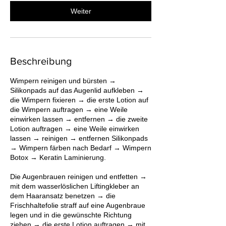
M
Weiter
i
n
.
Beschreibung
Wimpern reinigen und bürsten →
Silikonpads auf das Augenlid aufkleben →
die Wimpern fixieren → die erste Lotion auf
die Wimpern auftragen → eine Weile
einwirken lassen → entfernen → die zweite
Lotion auftragen → eine Weile einwirken
lassen → reinigen → entfernen Silikonpads
→ Wimpern färben nach Bedarf → Wimpern
Botox → Keratin Laminierung.
Die Augenbrauen reinigen und entfetten →
mit dem wasserlöslichen Liftingkleber an
dem Haaransatz benetzen → die
Frischhaltefolie straff auf eine Augenbraue
legen und in die gewünschte Richtung
ziehen → die erste Lotion auftragen → mit