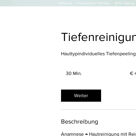
Katalog
Klassische Facials
Anti-Aging
Tiefenreinigu
Hauttypindividuelles Tiefenpeeling
45
Euro
30 Min.
3
€ 
0
M
i
Weiter
n
.
Beschreibung
Anamnese → Hautreinigung mit Rei