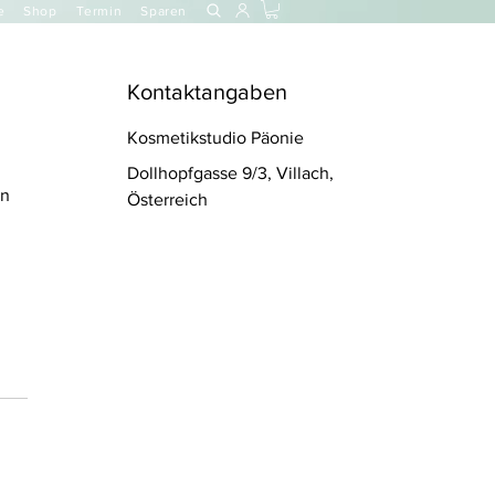
e
Shop
Termin
Sparen
Kontaktangaben
Kosmetikstudio Päonie
Dollhopfgasse 9/3, Villach,
en
Österreich
m