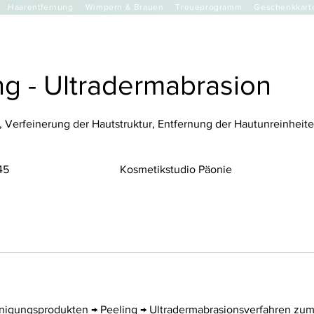
Haarentfernung
Wimpern & Brauen
Treueprogramm
Geschenkkart
ng - Ultradermabrasion
, Verfeinerung der Hautstruktur, Entfernung der Hautunreinheit
45
Kosmetikstudio Päonie
nigungsprodukten → Peeling → Ultradermabrasionsverfahren zu