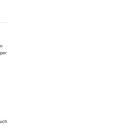
en
(per
t
ruch