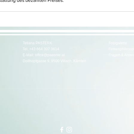
stattung des bezahlten Preises.
Tetiana PASTERK
Fotogalerie
Tel.
+43 664 307 3614
Firmenphilosop
E-Mail:
office@paeonie.at
Fragen & Antwo
Dollhopfgasse 9, 9500 Villach, Kärnten