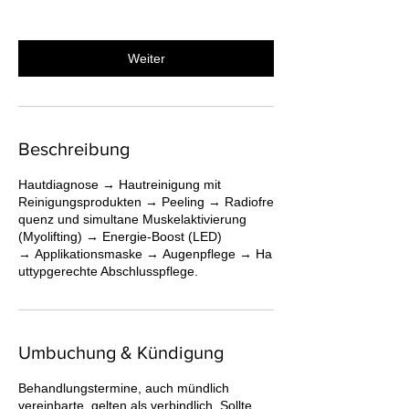
1
5
M
Weiter
i
n
.
Beschreibung
Hautdiagnose → Hautreinigung mit
Reinigungsprodukten → Peeling → Radiofre
quenz und simultane Muskelaktivierung
(Myolifting) → Energie-Boost (LED)
→ Applikationsmaske → Augenpflege → Ha
uttypgerechte Abschlusspflege.
Umbuchung & Kündigung
Behandlungstermine, auch mündlich
vereinbarte, gelten als verbindlich. Sollte