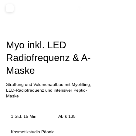
Myo inkl. LED
Radiofrequenz & A-
Maske
Straffung und Volumenaufbau mit Myolifting,
LED-Radiofrequenz und intensiver Peptid-
Maske
Ab
135
1 Std. 15 Min.
1
Ab € 135
Euro
S
t
Kosmetikstudio Päonie
d