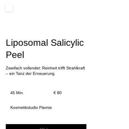
Liposomal Salicylic
Peel
Zweifach vollendet: Reinheit trifft Strahlkraft
– ein Tanz der Erneuerung
80
Euro
45 Min.
4
€ 80
5
M
Kosmetikstudio Päonie
i
n
.