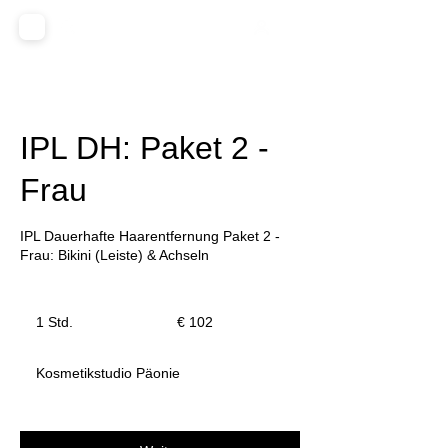
IPL DH: Paket 2 -
Frau
IPL Dauerhafte Haarentfernung Paket 2 -
Frau: Bikini (Leiste) & Achseln
102
Euro
1 Std.
1
€ 102
S
t
Kosmetikstudio Päonie
d