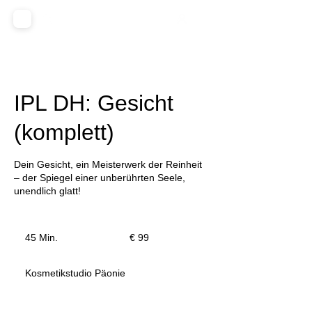
IPL DH: Gesicht
(komplett)
Dein Gesicht, ein Meisterwerk der Reinheit
– der Spiegel einer unberührten Seele,
unendlich glatt!
99
Euro
45 Min.
4
€ 99
5
M
Kosmetikstudio Päonie
i
n
.