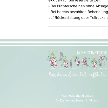
exklusiv für Sie reservierte Zeit.
- Bei Nichterscheinen ohne Absag
- Bei bereits bezahlten Behandlun
auf Rückerstattung oder Teilrücker
Kosmetikbehandlungen
für Damen und Herren in Villach.