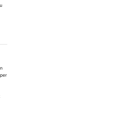
zu
en
(per
t