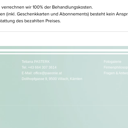
e verrechnen wir 100% der Behandlungskosten.
gen (inkl. Geschenkkarten und Abonnements) besteht kein Ansp
stattung des bezahlten Preises.
Tetiana PASTERK
Fotogalerie
Tel.
+43 664 307 3614
Firmenphilosop
E-Mail:
office@paeonie.at
Fragen & Antwo
Dollhopfgasse 9, 9500 Villach, Kärnten