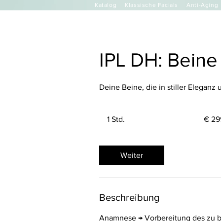
Katalog
Klassische Facials
Anti-Aging
IPL DH: Beine 
Deine Beine, die in stiller Eleganz
299
Euro
1 Std.
1
€ 29
S
t
d
Weiter
Beschreibung
Anamnese → Vorbereitung des zu be