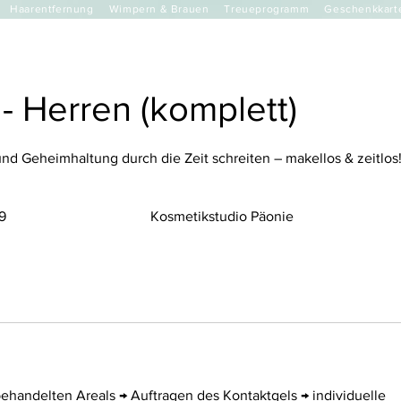
Haarentfernung
Wimpern & Brauen
Treueprogramm
Geschenkkart
- Herren (komplett)
 und Geheimhaltung durch die Zeit schreiten – makellos & zeitlos
9
Kosmetikstudio Päonie
handelten Areals → Auftragen des Kontaktgels → individuelle