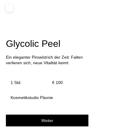
Glycolic Peel
Ein eleganter Pinselstrich der Zeit: Falten
verlieren sich, neue Vitalität keimt
100
Euro
1 Std.
1
€ 100
S
t
Kosmetikstudio Päonie
d
Weiter