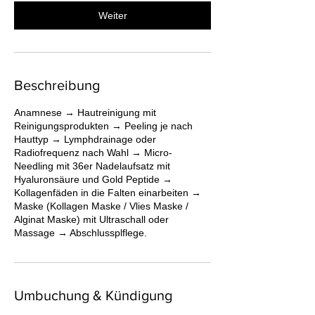
M
Weiter
i
n
.
Beschreibung
Anamnese → Hautreinigung mit
Reinigungsprodukten → Peeling je nach
Hauttyp → Lymphdrainage oder
Radiofrequenz nach Wahl → Micro-
Needling mit 36er Nadelaufsatz mit
Hyaluronsäure und Gold Peptide →
Kollagenfäden in die Falten einarbeiten →
Maske (Kollagen Maske / Vlies Maske /
Alginat Maske) mit Ultraschall oder
Massage → Abschlussplflege.
Umbuchung & Kündigung