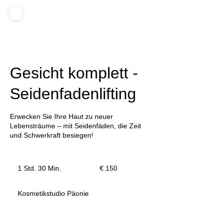
Gesicht komplett -
Seidenfadenlifting
Erwecken Sie Ihre Haut zu neuer
Lebensträume – mit Seidenfäden, die Zeit
und Schwerkraft besiegen!
150
Euro
1 Std. 30 Min.
1
€ 150
S
t
Kosmetikstudio Päonie
d
3
0