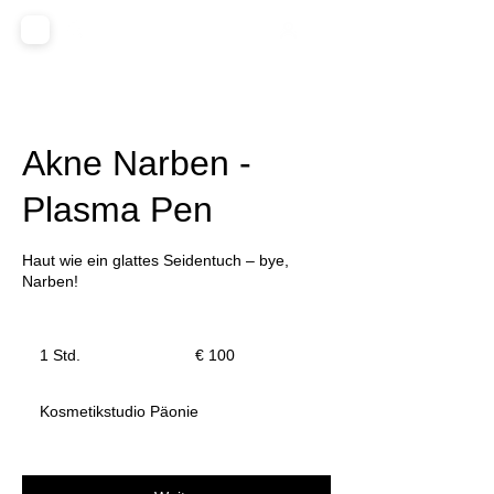
Akne Narben -
Plasma Pen
Haut wie ein glattes Seidentuch – bye,
Narben!
100
Euro
1 Std.
1
€ 100
S
t
Kosmetikstudio Päonie
d