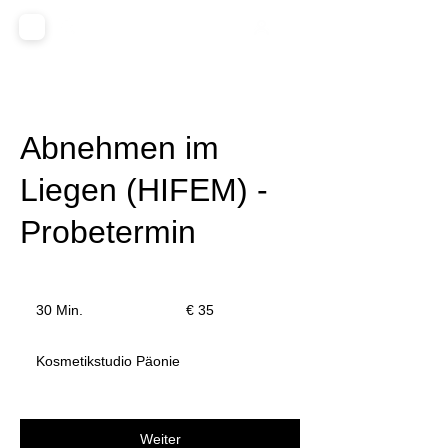
Abnehmen im
Liegen (HIFEM) -
Probetermin
35
Euro
30 Min.
3
€ 35
0
M
Kosmetikstudio Päonie
i
n
.
Weiter