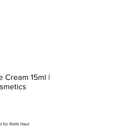
e
Shop
Termin
Sparen
e Cream 15ml |
smetics
l für Reife Haut