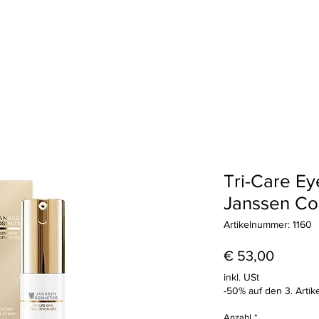
Haarentfernung
Wimpern & Brauen
Treueprogramm
Geschenkkart
Tri-Care Ey
Janssen Co
Artikelnummer: 1160
Preis
€ 53,00
inkl. USt
-50% auf den 3. Artike
Anzahl
*