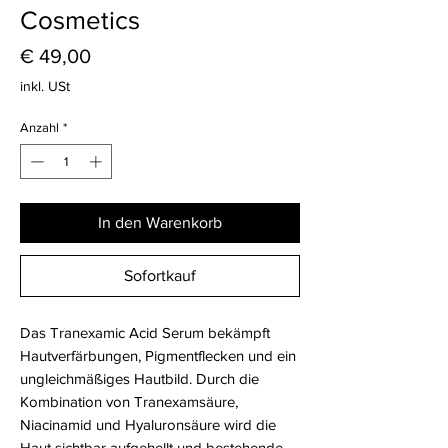
Cosmetics
Preis
€ 49,00
inkl. USt
Anzahl
*
In den Warenkorb
Sofortkauf
Das Tranexamic Acid Serum bekämpft
Hautverfärbungen, Pigmentflecken und ein
ungleichmäßiges Hautbild. Durch die
Kombination von Tranexamsäure,
Niacinamid und Hyaluronsäure wird die
Haut sichtbar aufgehellt und bestehende