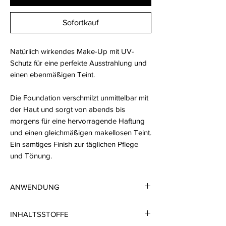
Sofortkauf
Natürlich wirkendes Make-Up mit UV-
Schutz für eine perfekte Ausstrahlung und
einen ebenmäßigen Teint.
Die Foundation verschmilzt unmittelbar mit
der Haut und sorgt von abends bis
morgens für eine hervorragende Haftung
und einen gleichmäßigen makellosen Teint.
Ein samtiges Finish zur täglichen Pflege
und Tönung.
ANWENDUNG
Nach der Reinigung und Pflege
INHALTSSTOFFE
gleichmäßig über das Gesicht verteilen und