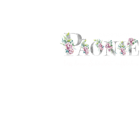
Kosmetikbehandlungen
für Damen und Herren in Villach.