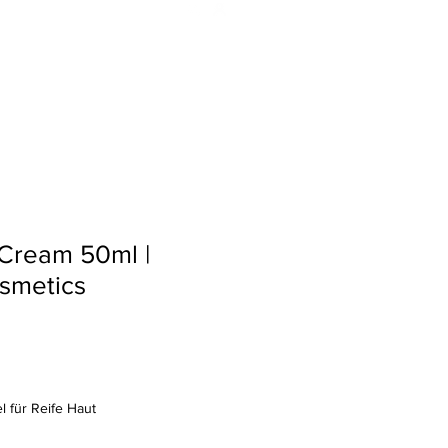
e
Shop
Termin
Sparen
t Cream 50ml |
smetics
l für Reife Haut