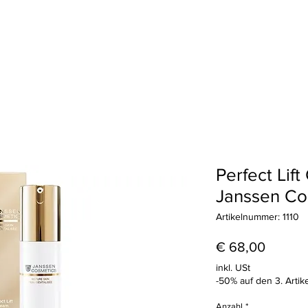
Haarentfernung
Wimpern & Brauen
Treueprogramm
Geschenkkart
Perfect Lif
Janssen Co
Artikelnummer: 1110
Preis
€ 68,00
inkl. USt
-50% auf den 3. Artike
Anzahl
*