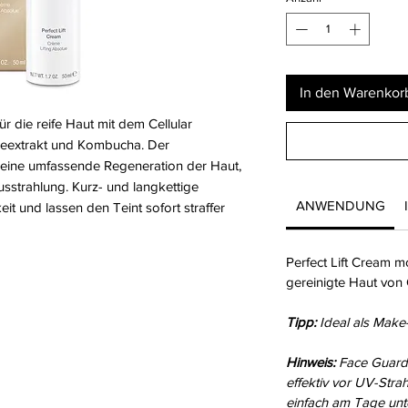
In den Warenkor
r die reife Haut mit dem Cellular
eeextrakt und Kombucha. Der
r eine umfassende Regeneration der Haut,
usstrahlung. Kurz- und langkettige
ANWENDUNG
t und lassen den Teint sofort straffer
Perfect Lift Cream 
gereinigte Haut von 
Tipp:
Ideal als Make
Hinweis:
Face Guard
effektiv vor UV-Stra
einfach am Tage unte