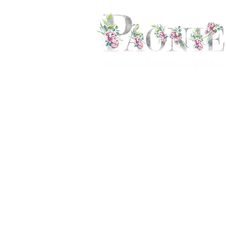
Kosmetikbehandlungen
für Damen und Herren in Villach.
Copyrigh