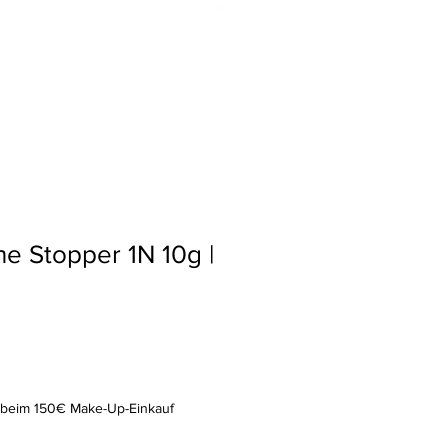
e
Shop
Termin
Sparen
ne Stopper 1N 10g |
1
et beim 150€ Make-Up-Einkauf