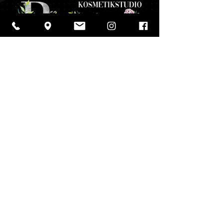
Gesamtwert von mindestens 150€ haben,
und fügen Sie das Mini-Pinsel-Set hinzu.
Der Preis des Mini-Pinsel-Sets wird
automatisch auf Null reduziert. Der Rabatt
kann nur einmal pro Einkauf angewendet
werden.
Kosmetikbehandlungen
für Damen und Herren in Villach.
Copyright © 2025 Kosmetikstudio Päonie. Lass deine
Schönheit aufblühen.
Alle Rechte vorbehalten
Fotogalerie
Impressum
Firmenphilosophie
Datenschutzerklärung
Fragen & Antworten
AGB