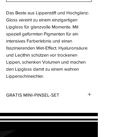
Das Beste aus Lippenstift und Hochglanz-
Gloss vereint zu einem einzigartigen
Lipgloss für glanzvolle Momente. Mit
speziell geformten Pigmenten für ein
intensives Farberlebnis und einen
faszinierenden Wet-Effect. Hyaluronsäure
und Lecithin schützen vor trockenen
Lippen, schenken Volumen und machen
den Lipgloss damit zu einem wahren
Lippenschmeichler.
GRATIS MINI-PINSEL-SET
Beim Kauf von Make-up im Gesamtwert ab
150€ erhalten Sie ein Mini-Pinsel-Set gratis
dazu. Um von diesem Angebot zu
profitieren, stellen Sie sicher, dass die
Make-up-Artikel in Ihrem Warenkorb einen