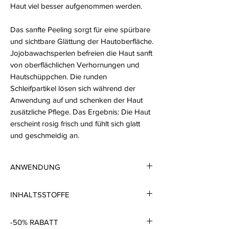
Haut viel besser aufgenommen werden.
Das sanfte Peeling sorgt für eine spürbare
und sichtbare Glättung der Hautoberfläche.
Jojobawachsperlen befreien die Haut sanft
von oberflächlichen Verhornungen und
Hautschüppchen. Die runden
Schleifpartikel lösen sich während der
Anwendung auf und schenken der Haut
zusätzliche Pflege. Das Ergebnis: Die Haut
erscheint rosig frisch und fühlt sich glatt
und geschmeidig an.
ANWENDUNG
Ein- bis zweimal wöchentlich Mild Face Rub
INHALTSSTOFFE
auf die gereinigte Haut von Gesicht und
Dekolleté auftragen. Mit angefeuchteten
Peelingkörnchen aus
Fingern verteilen und sanft einige Minuten
-50% RABATT
Jojobawachs:
abgerundete Schleifpartikel,