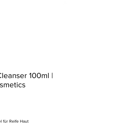
e
Shop
Termin
Sparen
Cleanser 100ml |
smetics
l für Reife Haut