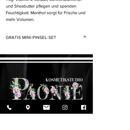
und Sheabutter pflegen und spenden
Feuchtigkeit. Menthol sorgt für Frische und
mehr Volumen.
GRATIS MINI-PINSEL-SET
Beim Kauf von Make-up im Gesamtwert ab
150€ erhalten Sie ein Mini-Pinsel-Set gratis
dazu. Um von diesem Angebot zu
profitieren, stellen Sie sicher, dass die
Make-up-Artikel in Ihrem Warenkorb einen
Gesamtwert von mindestens 150€ haben,
und fügen Sie das Mini-Pinsel-Set hinzu.
Der Preis des Mini-Pinsel-Sets wird
automatisch auf Null reduziert. Der Rabatt
kann nur einmal pro Einkauf angewendet
werden.
Kosmetikbehandlungen