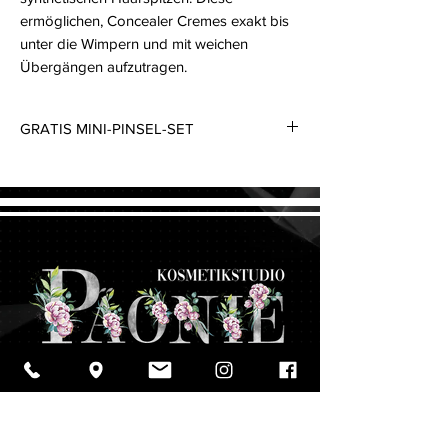
ermöglichen, Concealer Cremes exakt bis
unter die Wimpern und mit weichen
Übergängen aufzutragen.
GRATIS MINI-PINSEL-SET
Beim Kauf von Make-up im Gesamtwert ab
150€ erhalten Sie ein Mini-Pinsel-Set gratis
dazu. Um von diesem Angebot zu
profitieren, stellen Sie sicher, dass die
Make-up-Artikel in Ihrem Warenkorb einen
Gesamtwert von mindestens 150€ haben,
und fügen Sie das Mini-Pinsel-Set hinzu.
Der Preis des Mini-Pinsel-Sets wird
automatisch auf Null reduziert. Der Rabatt
kann nur einmal pro Einkauf angewendet
werden.
Kosmetikbehandlungen