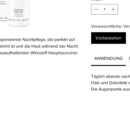
Voraussichtlicher Ve
Vorbestellen
sspendende Nachtpflege, die perfekt auf
timmt ist und die Haut während der Nacht
hautaufhellenden Wirkstoff Hexylresorcinol
ANWENDUNG
Täglich abends nach
Hals und Dekolleté a
Die Augenpartie aus
Tetiana PASTERK
Fotogalerie
Tel.
+43 664 307 3614
Firmenphilosop