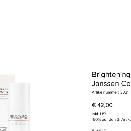
Haarentfernung
Wimpern & Brauen
Treueprogramm
Geschenkkart
Brightening
Janssen Co
Artikelnummer: 3321
Preis
€ 42,00
inkl. USt
-50% auf den 3. Artik
Anzahl
*