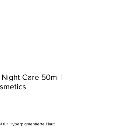
e
Shop
Termin
Sparen
 Night Care 50ml |
smetics
el für Hyperpigmentierte Haut