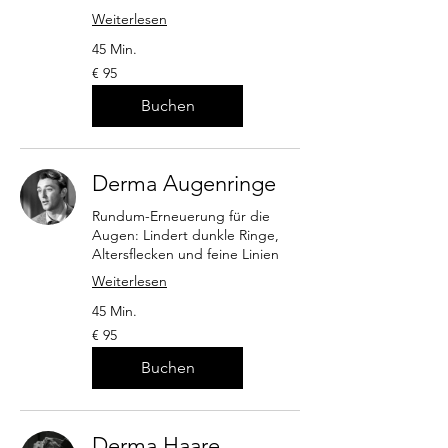
Weiterlesen
45 Min.
95
€ 95
Euro
Buchen
Derma Augenringe
Rundum-Erneuerung für die
Augen: Lindert dunkle Ringe,
Altersflecken und feine Linien
Weiterlesen
45 Min.
95
€ 95
Euro
Buchen
Derma Haare