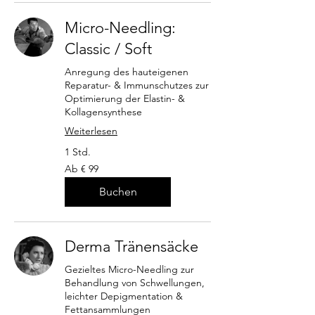
Micro-Needling:
Classic / Soft
Anregung des hauteigenen
Reparatur- & Immunschutzes zur
Optimierung der Elastin- &
Kollagensynthese
Weiterlesen
1 Std.
Ab
Ab € 99
99
Euro
Buchen
Derma Tränensäcke
Gezieltes Micro-Needling zur
Behandlung von Schwellungen,
leichter Depigmentation &
Fettansammlungen