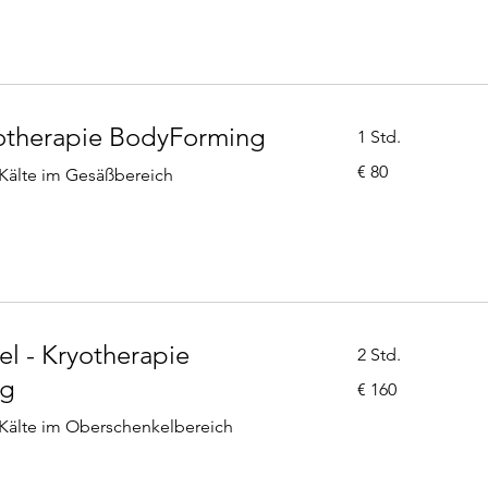
otherapie BodyForming
1 Std.
80
€ 80
 Kälte im Gesäßbereich
Euro
l - Kryotherapie
2 Std.
ng
160
€ 160
Euro
 Kälte im Oberschenkelbereich