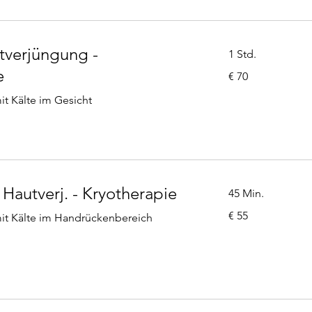
tverjüngung -
1 Std.
e
70
€ 70
Euro
t Kälte im Gesicht
Hautverj. - Kryotherapie
45 Min.
55
€ 55
it Kälte im Handrückenbereich
Euro