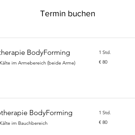
Termin buchen
therapie BodyForming
1 Std.
80
€ 80
 Kälte im Armebereich (beide Arme)
Euro
otherapie BodyForming
1 Std.
80
€ 80
 Kälte im Bauchbereich
Euro