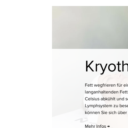
Katalog
Klassische Facials
Anti-Aging
Kryot
Fett wegfrieren für e
langanhaltenden Fetta
Celsius abkühlt und s
Lymphsystem zu besei
können Sie sich über
Mehr Infos →