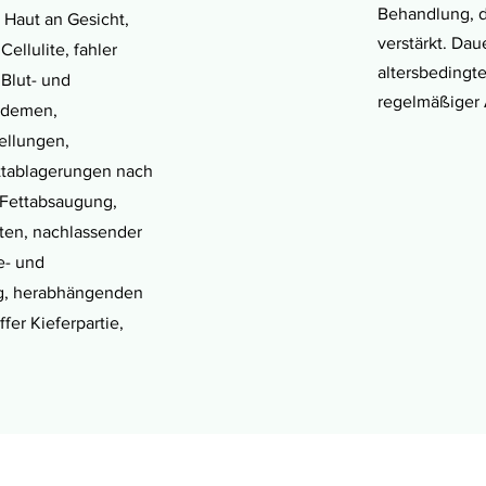
Behandlung, d
 Haut an Gesicht,
verstärkt. Da
Cellulite, fahler
altersbedingte
 Blut- und
regelmäßiger
Ödemen,
ellungen,
ttablagerungen nach
 Fettabsaugung,
lten, nachlassender
e- und
g, herabhängenden
fer Kieferpartie,