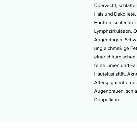
Überwicht, schlaffer
Hals und Dekolleté, 
Hautton, schlechter
Lymphzirkulation, 
Augenringen, Schw
ungleichmäßige Fe
einer chirurgischen
feine Linien und Fa
Hautelastizität, Akn
Alterspigmentierun
Augenbrauen, schlaf
Doppelkinn.