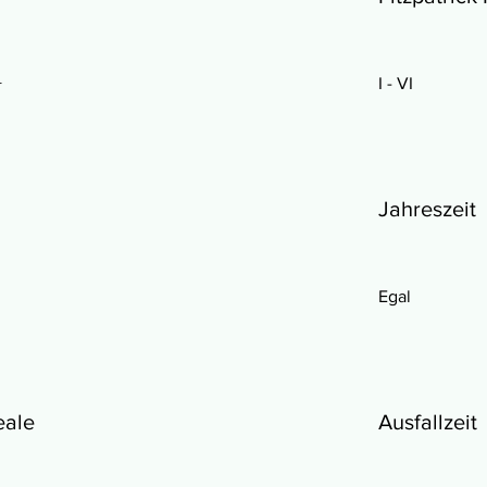
+
I - VI
Jahreszeit
Egal
eale
Ausfallzeit