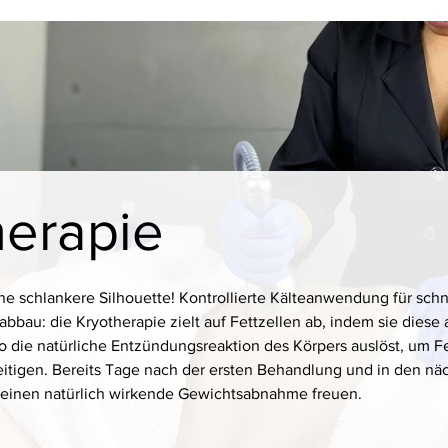
Haarentfernung
Wimpern & Brauen
Treueprogramm
Geschenkkart
herapie
ine schlankere Silhouette! Kontrollierte Kälteanwendung für sch
bbau: die Kryotherapie zielt auf Fettzellen ab, indem sie diese
o die natürliche Entzündungsreaktion des Körpers auslöst, um Fe
tigen. Bereits Tage nach der ersten Behandlung und in den nä
 einen natürlich wirkende Gewichtsabnahme freuen.