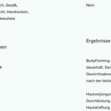
ch, Gesäß,
Nein
cht, Handrücken,
Dekolleté
Ergebnisse
nen
BodyForming: 
→
dauerhaft. Der
Gewichtsabna
nach der letz
Hautverjüngun
Durchblutung 
Hautstraffung 