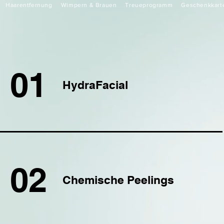
Haarentfernung
Wimpern & Brauen
Treueprogramm
Geschenkkart
01
HydraFacial
02
Chemische Peelings